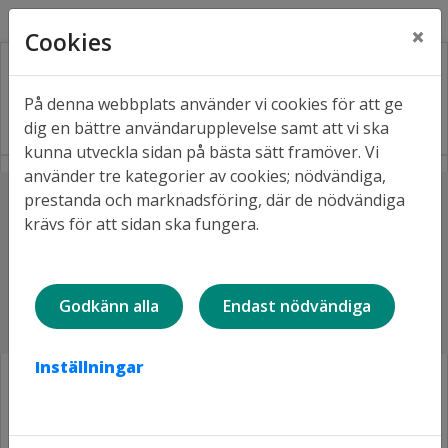
Kontakt
Fråga oss
Facebook
×
Cookies
På denna webbplats använder vi cookies för att ge
dig en bättre användarupplevelse samt att vi ska
kunna utveckla sidan på bästa sätt framöver. Vi
använder tre kategorier av cookies; nödvändiga,
Lyssna
prestanda och marknadsföring, där de nödvändiga
Hem
Projekt i våra områden
krävs för att sidan ska fungera.
Hertsön, balkonger och uteplatser
Etapp 1:2, Havsöringsgränd 11-13
Etapp 1:2, Havsöringsgränd 11-13,
Godkänn alla
Endast nödvändiga
genomförd 2023
Inställningar
Bilden visar arkitektens uppdaterade idéskiss för Havsöringsgränd
med ett balkongräcke utan glasparti. Skärmväggarna mellan
uteplatserna är täckta nertill. Upptill är de försedda med perforerad plåt