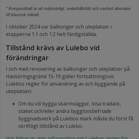
* Komposittrall är ett miljövänligt, underhållsfritt och vackert alternativ
till klassisk trätrall.
I oktober 2024 var balkonger och uteplatser i
etapperna 1:1 och 1:2 helt färdigställda.
Tillstånd krävs av Lulebo vid
förändringar
I och med renovering av balkonger och uteplatser på
Havsöringsgränd 15-19 gäller fortsättningsvis
Lulebos regler för användning av och byggande på
uteplatsen:
Om du vill bygga skärmväggar, lösa trädäck,
staket och/eller andra bygglovsbefriade
byggnadsverk på Lulebos mark måste du först få
skriftligt tillstånd av Lulebo.
Här hittar du mer information om Lulebos regler för