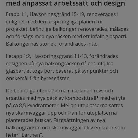
med anpassat arbetssätt och design
Etapp 1:1, Havsöringsgränd 15-19, renoverades i
enlighet med den ursprungliga planen för
projektet: befintliga balkonger renoverades, målades
och försågs med nya räcken med ett infällt glasparti.
Balkongernas storlek förändrades inte.
I etapp 1:2, Havsöringsgränd 11-13, förändrades
designen på nya balkongräcken då det infällda
glaspartiet togs bort baserat på synpunkter och
önskemål från hyresgäster.
De befintliga uteplatserna i markplan revs och
ersattes med nya däck av komposittrall* med en yta
på ca 8,5 kvadratmeter. Mellan uteplatserna sattes
nya skärmväggar upp och framför uteplatserna
planterades buskar. Färgsättningen av nya
balkongräcken och skärmväggar blev en kulör som
heter "Earthen".