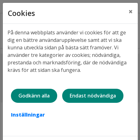
Kontakt
Fråga oss
Facebook
×
Cookies
På denna webbplats använder vi cookies för att ge
dig en bättre användarupplevelse samt att vi ska
kunna utveckla sidan på bästa sätt framöver. Vi
använder tre kategorier av cookies; nödvändiga,
Lyssna
prestanda och marknadsföring, där de nödvändiga
Hem
Projekt i våra områden
krävs för att sidan ska fungera.
Hertsön, nyproduktion 28 lägenheter
Nyproduktion av 28 lägenheter
på Ekorr- och Rådjursstigarna
Godkänn alla
Endast nödvändiga
Inställningar