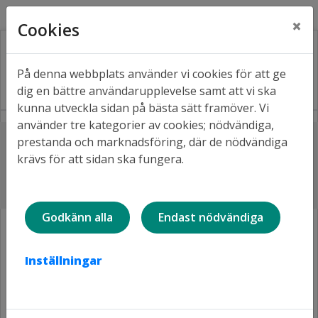
Kontakt
Fråga oss
Facebook
×
Cookies
På denna webbplats använder vi cookies för att ge
dig en bättre användarupplevelse samt att vi ska
kunna utveckla sidan på bästa sätt framöver. Vi
använder tre kategorier av cookies; nödvändiga,
Lyssna
prestanda och marknadsföring, där de nödvändiga
Hem
Våra bostäder
Bostadsområden A-Ö
krävs för att sidan ska fungera.
Lulsundsberget
Lulsundsberget
Godkänn alla
Endast nödvändiga
Inställningar