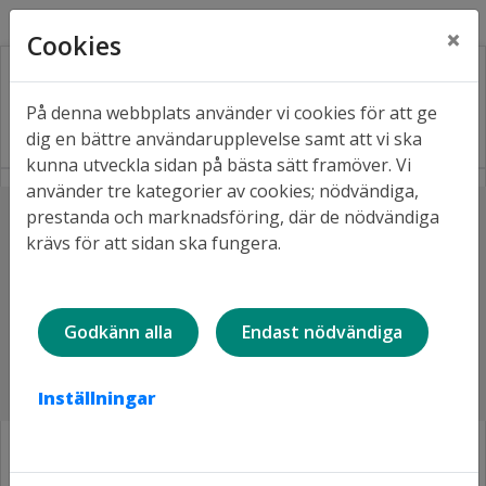
Kontakt
Fråga oss
Facebook
×
Cookies
På denna webbplats använder vi cookies för att ge
dig en bättre användarupplevelse samt att vi ska
kunna utveckla sidan på bästa sätt framöver. Vi
använder tre kategorier av cookies; nödvändiga,
Lyssna
prestanda och marknadsföring, där de nödvändiga
Hem
Projekt i våra områden
krävs för att sidan ska fungera.
Avslutade projekt
Centrum, Tullgatan - ombyggnation
Renovering och ombyggnation
Godkänn alla
Endast nödvändiga
tillför 36 nya lägenheter i
centrala Luleå
Inställningar