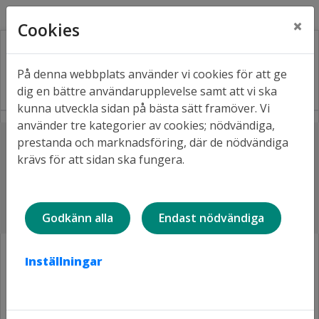
Kontakt
Fråga oss
Facebook
×
Cookies
På denna webbplats använder vi cookies för att ge
dig en bättre användarupplevelse samt att vi ska
kunna utveckla sidan på bästa sätt framöver. Vi
använder tre kategorier av cookies; nödvändiga,
Lyssna
prestanda och marknadsföring, där de nödvändiga
Hem
Projekt i våra områden
krävs för att sidan ska fungera.
Björkskatan, ROT-renovering på Lävägen
ROT-renovering av ca 130
lägenheter på Lävägen
Godkänn alla
Endast nödvändiga
Inställningar