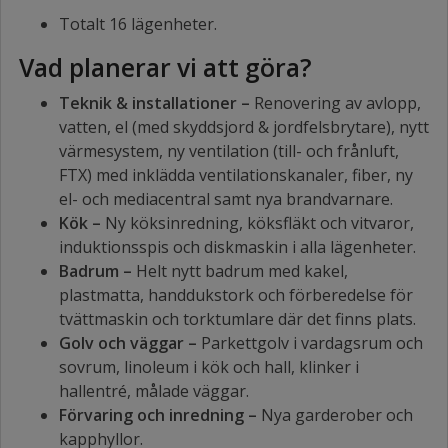
Totalt 16 lägenheter.
Vad planerar vi att göra?
Teknik & installationer –
Renovering av avlopp,
vatten, el (med skyddsjord & jordfelsbrytare), nytt
värmesystem, ny ventilation (till- och frånluft,
FTX) med inklädda ventilationskanaler, fiber, ny
el- och mediacentral samt nya brandvarnare.
Kök –
Ny köksinredning, köksfläkt och vitvaror,
induktionsspis och diskmaskin i alla lägenheter.
Badrum –
Helt nytt badrum med kakel,
plastmatta, handdukstork och förberedelse för
tvättmaskin och torktumlare där det finns plats.
Golv och väggar –
Parkettgolv i vardagsrum och
sovrum, linoleum i kök och hall, klinker i
hallentré, målade väggar.
Förvaring och inredning –
Nya garderober och
kapphyllor.