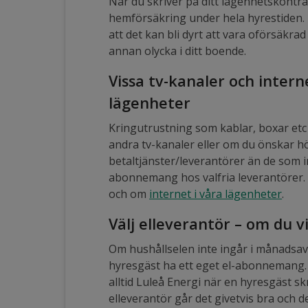
När du skriver på ditt lägenhetskontra
hemförsäkring under hela hyrestiden. 
att det kan bli dyrt att vara oförsäkr
annan olycka i ditt boende.
Vissa tv-kanaler och interne
lägenheter
Kringutrustning som kablar, boxar etc 
andra tv-kanaler eller om du önskar hö
betaltjänster/leverantörer än de som i
abonnemang hos valfria leverantörer. 
och om
internet i våra lägenheter
.
Välj elleverantör – om du v
Om hushållselen inte ingår i månadsav
hyresgäst ha ett eget el-abonnemang.
alltid Luleå Energi när en hyresgäst sk
elleverantör går det givetvis bra och det