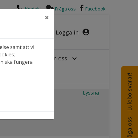
Kontakt
Fråga oss
Facebook
×
Logga in
lse samt att vi
ookies;
or hos oss
Om oss
an ska fungera.
Fråga oss – Lulebo svarar!
Lyssna