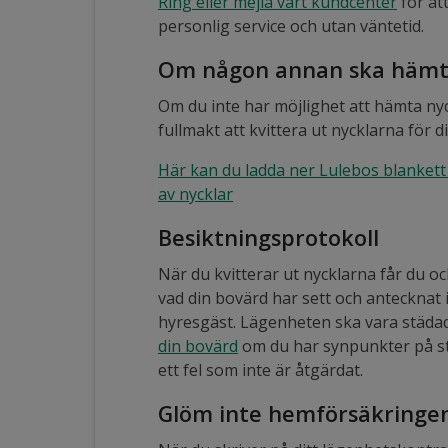
Ring eller mejla vårt kundcenter
för att
personlig service och utan väntetid.
Om någon annan ska hämta
Om du inte har möjlighet att hämta nyc
fullmakt att kvittera ut nycklarna för d
Här kan du ladda ner Lulebos blanket
av nycklar
Besiktningsprotokoll
När du kvitterar ut nycklarna får du o
vad din bovärd har sett och antecknat
hyresgäst. Lägenheten ska vara städad n
din bovärd
om du har synpunkter på st
ett fel som inte är åtgärdat.
Glöm inte hemförsäkringe