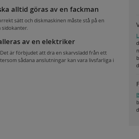
ska alltid göras av en fackman
korrekt sätt och diskmaskinen måste stå på en
V
 sidokanter.
L
alleras av en elektriker
d
n
Det är förbjudet att dra en skarvsladd från ett
b
tersom sådana anslutningar kan vara livsfarliga i
d
B
b
d