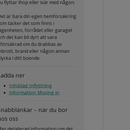
u flyttar ihop eller isär med någon.
et är bara din egen hemförsäkring
om täcker det som finns i
ägenheten, förrådet eller garaget
ch det kan bli dyrt att vara
försäkrad om du drabbas av
nbrott, brand eller någon annan
lycka i ditt boende.
Ladda ner
Infoblad: Inflyttning
Information: Moving in
Snabblänkar – när du bor
hos oss
er detaljerad information om det