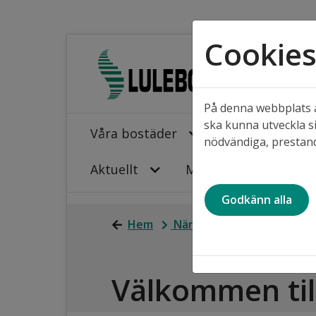
Cookie
På denna webbplats a
ska kunna utveckla si
Våra bostäder
Projekt i våra
nödvändiga, prestand
Aktuellt
Mina sidor
Godkänn alla
Hem
När du bor hos oss
Inf
Välkommen till