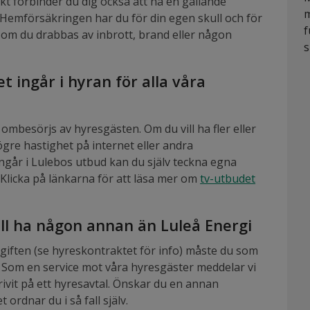
kt förbinder du dig också att ha en gällande
m
Hemförsäkringen har du för din egen skull och för
f
ad om du drabbas av inbrott, brand eller någon
s
t ingår i hyran för alla våra
ombesörjs av hyresgästen. Om du vill ha fler eller
gre hastighet på internet eller andra
ngår i Lulebos utbud kan du själv teckna egna
Klicka på länkarna för att läsa mer om
tv-utbudet
ill ha någon annan än Luleå Energi
giften (se hyreskontraktet för info) måste du som
 Som en service mot våra hyresgäster meddelar vi
rivit på ett hyresavtal. Önskar du en annan
 ordnar du i så fall själv.