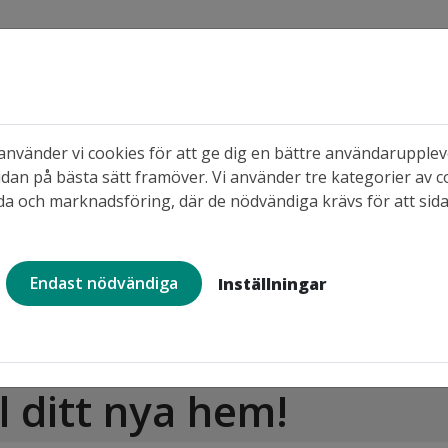
s
nvänder vi cookies för att ge dig en bättre användaruppleve
dan på bästa sätt framöver. Vi använder tre kategorier av c
 områden
När du söker ledigt
När du b
a och marknadsföring, där de nödvändiga krävs för att sid
Endast nödvändiga
Inställningar
lyttning
 ditt nya hem!