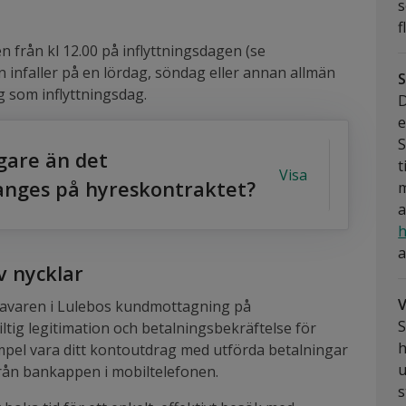
s
f
ten från kl 12.00 på inflyttningsdagen (se
 infaller på en lördag, söndag eller annan allmän
S
g som inflyttningsdag.
D
e
S
igare än det
t
Visa
anges på hyreskontraktet?
m
a
h
a
v nycklar
V
ehavaren i Lulebos kundmottagning på
S
ig legitimation och betalningsbekräftelse för
h
empel vara ditt kontoutdrag med utförda betalningar
u
ån bankappen i mobiltelefonen.
s