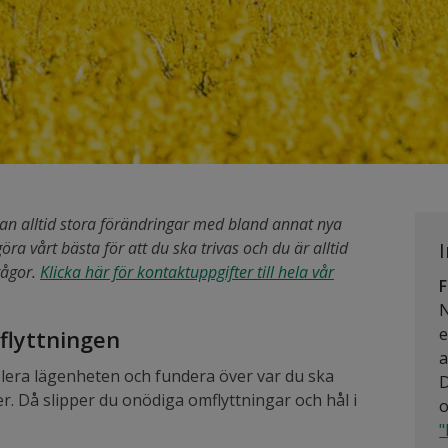
stan alltid stora förändringar med bland annat nya
ra vårt bästa för att du ska trivas och du är alltid
rågor.
Klicka här för kontaktuppgifter till hela vår
F
N
e
nflyttningen
a
blera lägenheten och fundera över var du ska
D
. Då slipper du onödiga omflyttningar och hål i
o
"