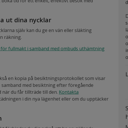
 boka tid för ett enkelt, effektivt besök med
d
D
 ut dina nycklar
s
l
klarna själv kan du ge en vän eller släkting
o
in räkning.
o
t för fullmakt i samband med ombuds uthämtning
i
o
ckså en kopia på besiktningsprotokollet som visar
 i samband med besiktning efter föregående
är du får tillträde till den.
Kontakta
ädningen i din nya lägenhet eller om du upptäcker
n
M