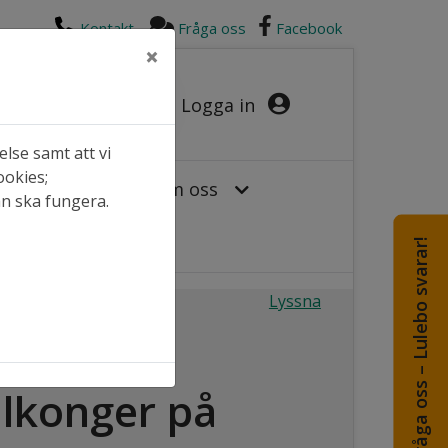
Kontakt
Fråga oss
Facebook
×
Logga in
lse samt att vi
ookies;
or hos oss
Om oss
an ska fungera.
Fråga oss – Lulebo svarar!
Lyssna
alkonger på