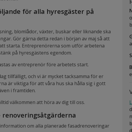
öljande för alla hyresgäster på
o
b
sning, blomlådor, växter, buskar eller liknande ska
G
ångar. Gör gärna detta redan i början av maj så att
a
 att starta. Entreprenörerna som utför arbetena
rgstänk på hyresgästens egendom.
stas av entreprenör före arbetets start.
e
ag tillfälligt, och vi är mycket tacksamma för er
a är viktiga för att våra hus ska hålla sig i gott
även i framtiden.
V
ltid välkommen att höra av dig till oss.
L
d
e renoveringsåtgärderna
n
b
 information om alla planerade fasadrenoveringar
d