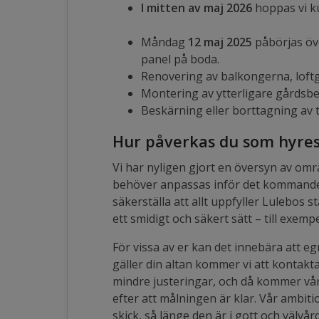
I mitten av maj 2026
hoppas vi k
Måndag
12 maj 2025
påbörjas öv
panel på boda.
Renovering av balkongerna, lof
Montering av ytterligare gårdsb
Beskärning eller borttagning av 
Hur påverkas du som hyre
Vi har nyligen gjort en översyn av områ
behöver anpassas inför det kommande 
säkerställa att allt uppfyller Lulebos
ett smidigt och säkert sätt – till exem
För vissa av er kan det innebära att e
gäller din altan kommer vi att kontakta
mindre justeringar, och då kommer vår 
efter att målningen är klar. Vår ambiti
skick, så länge den är i gott och välvård