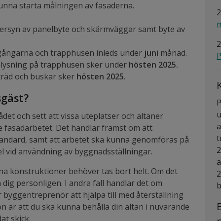
unna starta målningen av fasaderna.
2
m
ersyn av panelbyte och skärmväggar samt byte av
2
tgångarna och trapphusen inleds under
juni
månad.
P
elysning på trapphusen sker under
hösten 2025.
träd och buskar sker
hösten 2025
.
sgäst?
P
u
det och sett att vissa uteplatser och altaner
a
fasadarbetet. Det handlar främst om att
t
 standard, samt att arbetet ska kunna genomföras på
2
pel vid användning av byggnadsställningar.
a
gna konstruktioner behöver tas bort helt. Om det
2
 dig personligen. I andra fall handlar det om
b
byggentreprenör att hjälpa till med återställning
on är att du ska kunna behålla din altan i nuvarande
at skick.