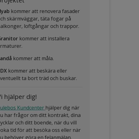
projektet
Nyab
kommer att renovera fasader
ch skärmväggar, täta fogar på
alkonger, loftgångar och trappor.
ranitor
kommer att installera
rmaturer.
Sandå
kommer att måla.
BDX
kommer att beskära eller
ventuellt ta bort träd och buskar.
i hjälper dig!
ulebos Kundcenter
hjälper dig när
u har frågor om ditt kontrakt, dina
ycklar och ditt boende, när du vill
oka tid för att besöka oss eller när
u behöver göra en felanmälan.