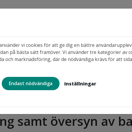
s
nvänder vi cookies för att ge dig en bättre användaruppleve
dan på bästa sätt framöver. Vi använder tre kategorier av c
 områden
När du söker ledigt
När du b
a och marknadsföring, där de nödvändiga krävs för att sid
Endast nödvändiga
Inställningar
Porsön, Professorsvägen 35-167
ng samt översyn av b