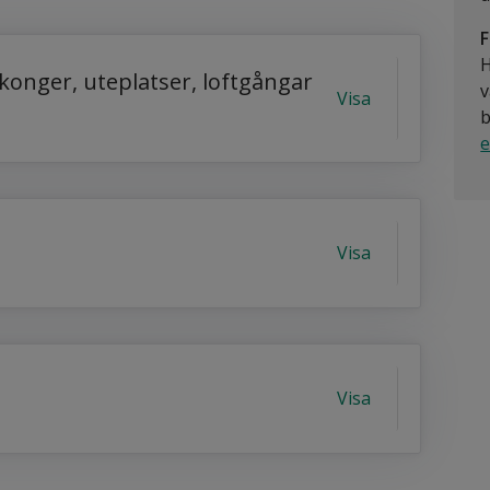
F
H
konger, uteplatser, loftgångar
v
Visa
b
e
Visa
Visa