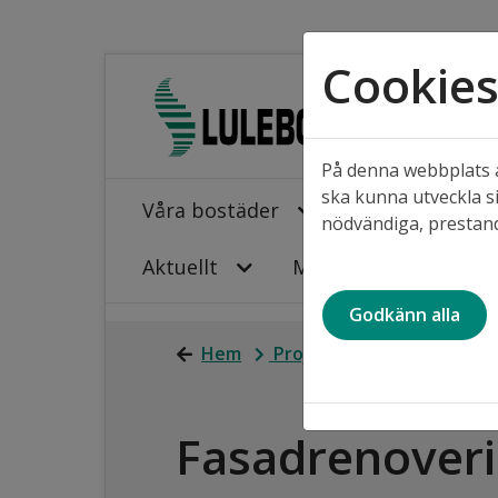
Cookie
På denna webbplats a
ska kunna utveckla si
Våra bostäder
Projekt i våra
nödvändiga, prestand
Aktuellt
Mina sidor
Godkänn alla
Hem
Projekt i våra områden
Fasadrenoveri