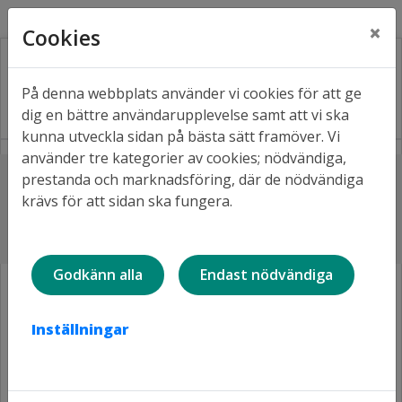
Kontakt
Fråga oss
Facebook
×
Cookies
På denna webbplats använder vi cookies för att ge
dig en bättre användarupplevelse samt att vi ska
kunna utveckla sidan på bästa sätt framöver. Vi
använder tre kategorier av cookies; nödvändiga,
Lyssna
prestanda och marknadsföring, där de nödvändiga
Hem
Våra bostäder
Bostadsområden A-Ö
krävs för att sidan ska fungera.
Björkskatan
Björkskatan
Godkänn alla
Endast nödvändiga
Inställningar