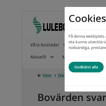
Cookie
På denna webbplats a
ska kunna utveckla si
Våra bostäder
Projekt i våra
nödvändiga, prestand
Aktuellt
Mina sidor
Godkänn alla
Hem
När du bor hos oss
När
Bovärden svara