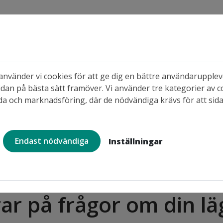
s
nvänder vi cookies för att ge dig en bättre användaruppleve
dan på bästa sätt framöver. Vi använder tre kategorier av c
 områden
När du söker ledigt
När du b
a och marknadsföring, där de nödvändiga krävs för att sid
Endast nödvändiga
Inställningar
 du behöver hjälp
Bovärdar och områdesteam
r på frågor om din lä