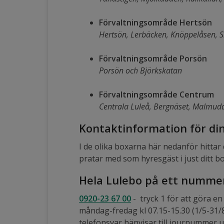
Förvaltningsområde Hertsön
Hertsön, Lerbäcken, Knöppelåsen, 
Förvaltningsområde Porsön
Porsön och Björkskatan
Förvaltningsområde Centrum
Centrala Luleå, Bergnäset, Malmud
Kontaktinformation för di
I de olika boxarna här nedanför hitta
pratar med som hyresgäst i just ditt 
Hela Lulebo på ett numme
0920-23 67 00
- tryck 1 för att göra e
måndag-fredag kl 07.15-15.30 (1/5-31/8:
telefonsvar hänvisar till journummer u