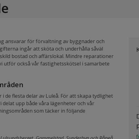
de
ng ansvarar för förvaltning av byggnader och
ifterna ingår att sköta och underhålla såväl
nskild bostad och affärslokal. Mindre reparationer
i utför också vår fastighetsskötsel i samarbete
områden
i de flesta delar av Luleå. För att skapa tydlighet
 delat upp både våra lägenheter och vår
ltningsområden som täcker in följande
p
n
f
n, Lulsundsberget, Gammelstad, Sunderbyn och Råneå