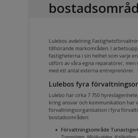
bostadsområ
Lulebos avdelning Fastighetsförvaltni
tillhörande markområden. I arbetsuppg
fastigheterna i sin helhet som varje e
utförs av våra egna reparatörer, men v
med ett antal externa entreprenörer.
Lulebos fyra förvaltnings
Lulebo har cirka 7 750 hyreslägenheter 
kring ansvar och kommunikation har vi
förvaltningsorganisation i fyra förva
bostadsområden:
Förvaltningsområde Tunastige
Tunastigen, Mjölkudden, Kallkälla