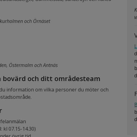
K
v
Skurholmen och Örnäset
V
L
d
n
den, Östermalm och Antnäs
b
d
n bovärd och ditt områdesteam
r du information om vilka personer du möter och
bostadsområde.
B
r
b
d
n felanmälan
 kl 07.15-14.30)
nder övrig tid