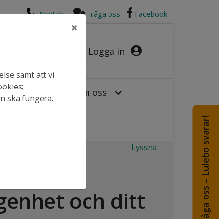
Kontakt
Fråga oss
Facebook
×
Logga in
lse samt att vi
ookies;
or hos oss
Om oss
an ska fungera.
Fråga oss – Lulebo svarar!
Lyssna
genhet och ditt