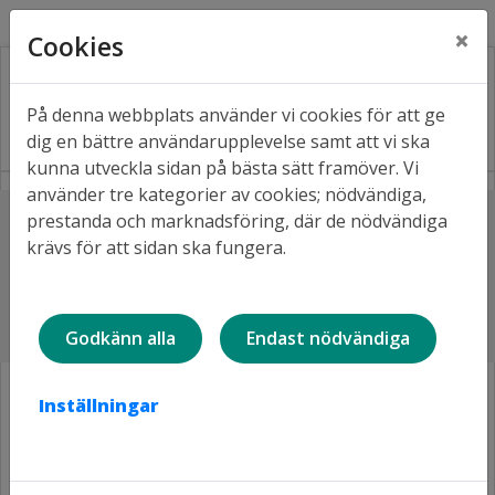
Kontakt
Fråga oss
Facebook
×
Cookies
På denna webbplats använder vi cookies för att ge
dig en bättre användarupplevelse samt att vi ska
kunna utveckla sidan på bästa sätt framöver. Vi
använder tre kategorier av cookies; nödvändiga,
Lyssna
prestanda och marknadsföring, där de nödvändiga
Hem
Projekt i våra områden
krävs för att sidan ska fungera.
Hertsön, flytt av lekplats
Flytt och uppdatering av lekplats
på Hertsön
Godkänn alla
Endast nödvändiga
Inställningar