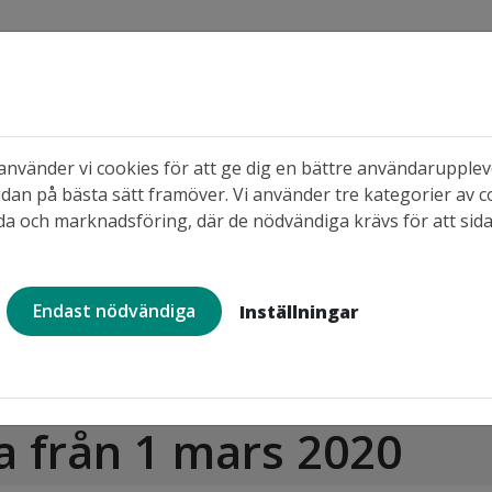
s
nvänder vi cookies för att ge dig en bättre användaruppleve
dan på bästa sätt framöver. Vi använder tre kategorier av c
 områden
När du söker ledigt
När du b
a och marknadsföring, där de nödvändiga krävs för att sid
Endast nödvändiga
Inställningar
 hyra
Ny bilplatshyra från 1 mars 2020
a från 1 mars 2020