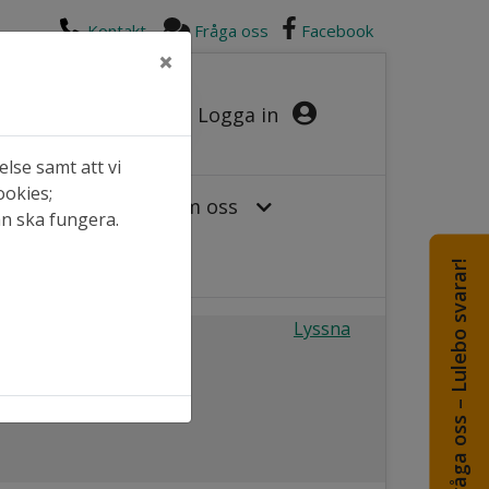
Kontakt
Fråga oss
Facebook
×
Logga in
lse samt att vi
ookies;
or hos oss
Om oss
an ska fungera.
Fråga oss – Lulebo svarar!
Lyssna