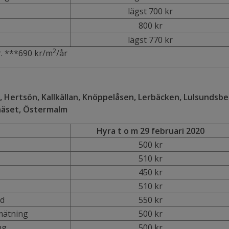
lägst 700 kr
800 kr
lägst 770 kr
2
r. ***690 kr/m
/år
 Hertsön, Kallkällan, Knöppelåsen, Lerbäcken, Lulsundsb
näset, Östermalm
Hyra t o m 29 februari 2020
500 kr
510 kr
450 kr
510 kr
åd
550 kr
 mätning
500 kr
ng
500 kr