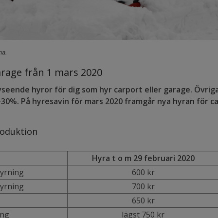
na.
arage från 1 mars 2020
seende hyror för dig som hyr carport eller garage. Övriga
 -30%. På hyresavin för mars 2020 framgår nya hyran för 
roduktion
Hyra t o m 29 februari 2020
yrning
600 kr
yrning
700 kr
650 kr
ing
lägst 750 kr