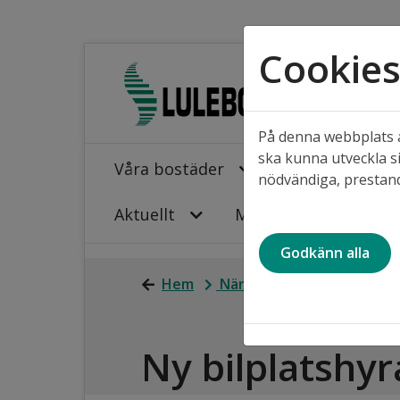
Cookie
På denna webbplats a
ska kunna utveckla si
Våra bostäder
Projekt i våra
nödvändiga, prestand
Aktuellt
Mina sidor
Godkänn alla
Hem
När du bor hos oss
Din
Ny bilplatshyr