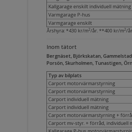
Kallgarage enskilt individuell mätning
Varmgarage P-hus
Varmgarage enskilt
2
2
Årshyra: *430 kr/m
/år. **400 kr/m
/å
Inom tätort
Bergnäset, Björkskatan, Gammelstad,
Porsön, Skurholmen, Tunastigen, Ör
Typ av bilplats
Carport motorvärmarstyrning
Carport motorvärmarstyrning
Carport individuell mätning
Carport individuell mätning
Carport motorvärmarstyrning + förr
Carport mv-styr. + förråd, individuell
Kallgarage P-hus motorvärmarstyrni