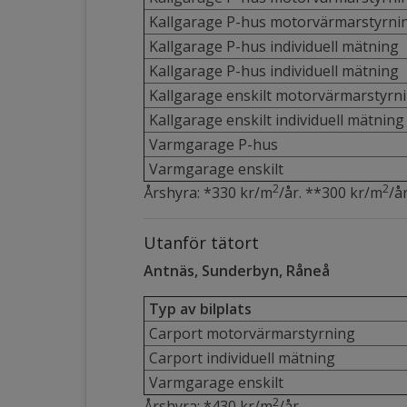
Kallgarage P-hus motorvärmarstyrni
Kallgarage P-hus individuell mätning
Kallgarage P-hus individuell mätning
Kallgarage enskilt motorvärmarstyrn
Kallgarage enskilt individuell mätning
Varmgarage P-hus
Varmgarage enskilt
2
2
Årshyra: *330 kr/m
/år. **300 kr/m
/å
Utanför tätort
Antnäs, Sunderbyn, Råneå
Typ av bilplats
Carport motorvärmarstyrning
Carport individuell mätning
Varmgarage enskilt
2
Årshyra: *430 kr/m
/år.