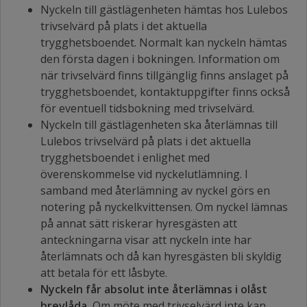
Nyckeln till gästlägenheten hämtas hos Lulebos
trivselvärd på plats i det aktuella
trygghetsboendet. Normalt kan nyckeln hämtas
den första dagen i bokningen. Information om
när trivselvärd finns tillgänglig finns anslaget på
trygghetsboendet, kontaktuppgifter finns också
för eventuell tidsbokning med trivselvärd.
Nyckeln till gästlägenheten ska återlämnas till
Lulebos trivselvärd på plats i det aktuella
trygghetsboendet i enlighet med
överenskommelse vid nyckelutlämning. I
samband med återlämning av nyckel görs en
notering på nyckelkvittensen. Om nyckel lämnas
på annat sätt riskerar hyresgästen att
anteckningarna visar att nyckeln inte har
återlämnats och då kan hyresgästen bli skyldig
att betala för ett låsbyte.
Nyckeln får absolut inte återlämnas i olåst
brevlåda.
Om möte med trivselvärd inte kan