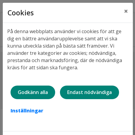
Kontakt
Fråga oss
Facebook
×
Cookies
På denna webbplats använder vi cookies för att ge
dig en bättre användarupplevelse samt att vi ska
kunna utveckla sidan på bästa sätt framöver. Vi
använder tre kategorier av cookies; nödvändiga,
Lyssna
prestanda och marknadsföring, där de nödvändiga
Hem
Våra bostäder
Trygghetsboenden
krävs för att sidan ska fungera.
Gästlägenheter
Utlåningsvillkor, gästlägenheter
Utlåningsvillkor för
gästlägenheter i
Godkänn alla
Endast nödvändiga
trygghetsboenden
Inställningar
Bokning av gästlägenheter