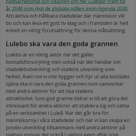
hållbarhetsmål och visionen om fler Lulebor fram till
år 2040 som mot de globala målen inom Agenda 2030
.
Attraktiva och hållbara stadsdelar där människor vill
bo och kan leva ett gott liv idag och i framtiden är helt
enkelt en viktig förutsättning för denna målsättning.
Lulebo ska vara den goda grannen
Lulebo är en viktig aktör när det gäller
bostadsförsörjning men också när det handlar om
stadsdelsutveckling och stadens utveckling som
helhet. Även om vi inte bygger och hyr ut alla bostäder
själva ska vi vara den goda grannen som samverkar
med andra aktörer för att öka stadens
attraktivitet. Som god granne bidrar vi till att göra det
intressant för andra aktörer att etablera sig och satsa
på en verksamhet i Luleå. När det går bra för
människorna i våra stadsdelar och när vi kan skapa en
positiv utveckling tillsammans med andra aktörer på
platsen gynnar det också Lulebos egen affär som