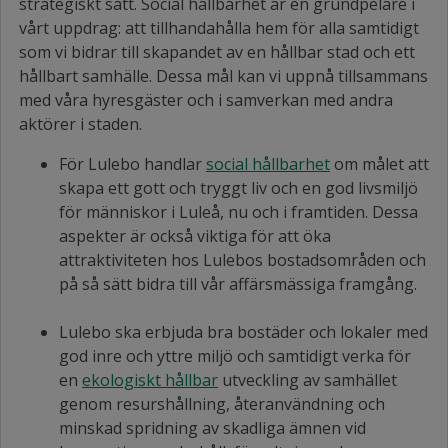
strategiskt sätt. Social hållbarhet är en grundpelare i
vårt uppdrag: att tillhandahålla hem för alla samtidigt
som vi bidrar till skapandet av en hållbar stad och ett
hållbart samhälle. Dessa mål kan vi uppnå tillsammans
med våra hyresgäster och i samverkan med andra
aktörer i staden.
För Lulebo handlar
social hållbarhet
om målet att
skapa ett gott och tryggt liv och en god livsmiljö
för människor i Luleå, nu och i framtiden. Dessa
aspekter är också viktiga för att öka
attraktiviteten hos Lulebos bostadsområden och
på så sätt bidra till vår affärsmässiga framgång.
Lulebo ska erbjuda bra bostäder och lokaler med
god inre och yttre miljö och samtidigt verka för
en
ekologiskt hållbar
utveckling av samhället
genom resurshållning, återanvändning och
minskad spridning av skadliga ämnen vid