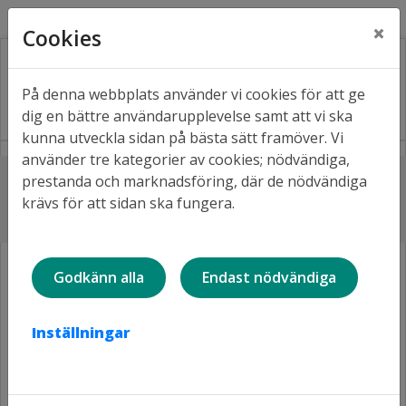
Kontakt
Fråga oss
Facebook
×
Cookies
På denna webbplats använder vi cookies för att ge
dig en bättre användarupplevelse samt att vi ska
kunna utveckla sidan på bästa sätt framöver. Vi
använder tre kategorier av cookies; nödvändiga,
Lyssna
prestanda och marknadsföring, där de nödvändiga
Hem
Om oss
Hållbarhet
krävs för att sidan ska fungera.
Lulebos hållbarhetsarbete
Godkänn alla
Endast nödvändiga
Inställningar