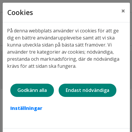
Kontakt
Fråga oss
Facebook
×
Cookies
På denna webbplats använder vi cookies för att ge
dig en bättre användarupplevelse samt att vi ska
kunna utveckla sidan på bästa sätt framöver. Vi
använder tre kategorier av cookies; nödvändiga,
Lyssna
prestanda och marknadsföring, där de nödvändiga
Hem
När du söker ledigt
Kontraktsskrivning
krävs för att sidan ska fungera.
Hyreskontrakt accepteras och
köpoängen nollställs
Godkänn alla
Endast nödvändiga
Inställningar