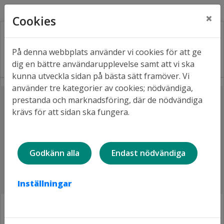
Kontakt
Fråga oss
Facebook
×
Cookies
På denna webbplats använder vi cookies för att ge
dig en bättre användarupplevelse samt att vi ska
kunna utveckla sidan på bästa sätt framöver. Vi
använder tre kategorier av cookies; nödvändiga,
Lyssna
prestanda och marknadsföring, där de nödvändiga
Hem
Aktuellt
krävs för att sidan ska fungera.
Lulebo satsar 1,5 miljarder på 400 nya bostäder och
möjliggör för en Coopbutik på Kronan
Lulebo satsar 1,5 miljarder på 400
Godkänn alla
Endast nödvändiga
nya bostäder och möjliggör för
en Coopbutik på Kronan
Inställningar