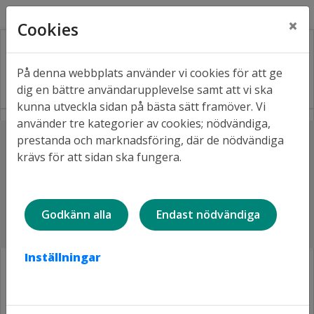
Kontakt
Fråga oss
Facebook
×
Cookies
På denna webbplats använder vi cookies för att ge
dig en bättre användarupplevelse samt att vi ska
kunna utveckla sidan på bästa sätt framöver. Vi
använder tre kategorier av cookies; nödvändiga,
Lyssna
prestanda och marknadsföring, där de nödvändiga
Hem
Aktuellt
krävs för att sidan ska fungera.
Ett sommarlov för alla - Lulebo stödjer Vibes på
Hertsön
Ett sommarlov för alla - Lulebo
Godkänn alla
Endast nödvändiga
stödjer Vibes på Hertsön
Inställningar