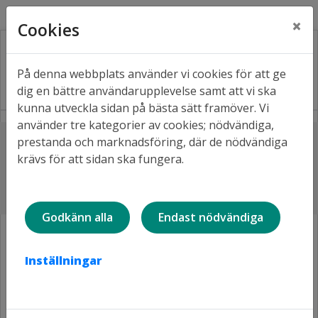
Kontakt
Fråga oss
Facebook
×
Cookies
På denna webbplats använder vi cookies för att ge
dig en bättre användarupplevelse samt att vi ska
kunna utveckla sidan på bästa sätt framöver. Vi
använder tre kategorier av cookies; nödvändiga,
Lyssna
prestanda och marknadsföring, där de nödvändiga
Hem
2020-12-28: Nyhet! Två lägenhetsköer
krävs för att sidan ska fungera.
Nyhet! Två lägenhetsköer hos
Lulebo
Godkänn alla
Endast nödvändiga
Från och med januari 2021 förmedlas alla Lulebos
Inställningar
lediga lägenheter (även studentlägenheter och
lägenheter i trygghetsboenden och årgångshus),
precis som våra parkeringsplatser och förråd, via vår