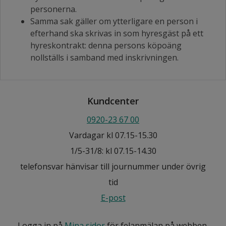
personerna.
Samma sak gäller om ytterligare en person i
efterhand ska skrivas in som hyresgäst på ett
hyreskontrakt: denna persons köpoäng
nollställs i samband med inskrivningen.
Kundcenter
0920-23 67 00
Vardagar kl 07.15-15.30
1/5-31/8: kl 07.15-14.30
telefonsvar hänvisar till journummer under övrig
tid
E-post
Logga in på
Mina sidor
för felanmälan på webben.