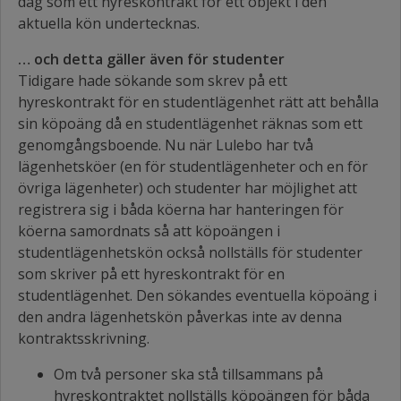
dag som ett hyreskontrakt för ett objekt i den
aktuella kön undertecknas.
… och detta gäller även för studenter
Tidigare hade sökande som skrev på ett
hyreskontrakt för en studentlägenhet rätt att behålla
sin köpoäng då en studentlägenhet räknas som ett
genomgångsboende. Nu när Lulebo har två
lägenhetsköer (en för studentlägenheter och en för
övriga lägenheter) och studenter har möjlighet att
registrera sig i båda köerna har hanteringen för
köerna samordnats så att köpoängen i
studentlägenhetskön också nollställs för studenter
som skriver på ett hyreskontrakt för en
studentlägenhet. Den sökandes eventuella köpoäng i
den andra lägenhetskön påverkas inte av denna
kontraktsskrivning.
Om två personer ska stå tillsammans på
hyreskontraktet nollställs köpoängen för båda